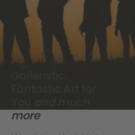
Galleristic.
Fantastic Art for
You
and much
more